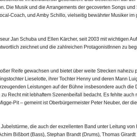
ktion. Die Musik und die Arrangements der gecoverten Songs u
cal-Coach, und Amby Schillo, vielseitig bewährter Musiker im
seur Jan Schuba und Ellen Kärcher, seit 2003 mit wichtigen Au
ntwortlich zeichnet und die zahlreichen ProtagonistInnen zu b
roßer Reife gewachsen und bietet über weite Strecken nahezu 
lingstochter Lieselotte, ihrer Tochter Henny und deren Mann Lui
 überzeugenden Leistungen auf der Bühne insbesondere auch di
 zu Recht mit lebhaftem Szenenbeifall bedacht. Es fehlte auc
Migge-Pit – gemeint ist Oberbürgermeister Peter Neuber, der di
 Jubelstürme, die auch der exzellenten Band unter Leitung vo
 Achim Bißbort (Bass), Stephan Brandt (Drums), Thomas Girardt 