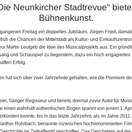
Die Neunkircher Stadtrevue“ biete
Bühnenkunst.
gangenen Freitag ein doppeltes Jubiläum. Jürgen Fried, damali
früh die Chancen der Mittelstadt als Kultur- und Einkaufszent
 Martin Leutgeb die Idee des Musicalprojekts aus. Ein gründlic
ang und Schauspiel zu begeistern, dazu ein hoch engagiertes
aften Erfolg.
en hat sich über zwei Jahrzehnte gehalten, wie die Premiere d
er, Sänger Regisseur und bereits dreimal zuvor Autor für Music
 die einen wahrhaft authentischen Bogen spannt von jenem 1. 
erkünden konnte, bis in das letzte Jahrzehnt, als im Jahre 2011
ünther Rohrbach, benannte inzwischen hochrenommierten Film
 Geschichte im Zeitrafferstil geschaffen. Das Geschehen auf de