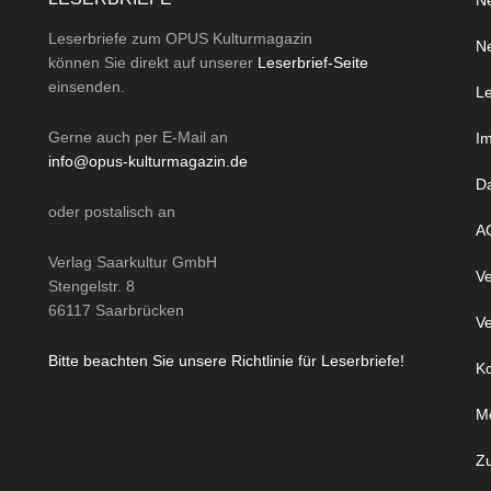
Ne
Leserbriefe zum OPUS Kulturmagazin
Ne
können Sie direkt auf unserer
Leserbrief-Seite
einsenden.
Le
Gerne auch per
E-Mail
an
I
info@opus-kulturmagazin.de
D
oder
postalisch
an
A
Verlag Saarkultur GmbH
Ve
Stengelstr. 8
66117 Saarbrücken
Ve
Bitte beachten Sie unsere Richtlinie für Leserbriefe!
Ko
M
Z