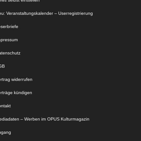
ws selbst einstellen
u: Veranstaltungskalender – Userregistrierung
serbriefe
mpressum
atenschutz
GB
rtrag widerrufen
rträge kündigen
ntakt
ediadaten – Werben im OPUS Kulturmagazin
ugang