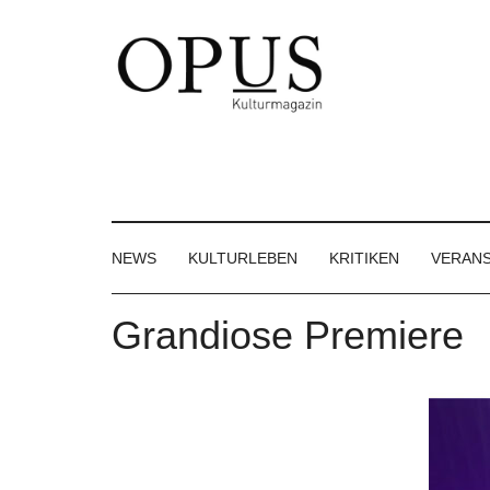
Skip
Skip
Skip
to
to
to
main
secondary
footer
content
menu
OPUS
Das
Kulturmagazin
Kulturmagazin
der
Großregion
NEWS
KULTURLEBEN
KRITIKEN
VERAN
Grandiose Premiere