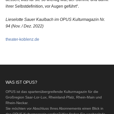
ihrer Selbstdefinition, vor Augen geführt“.
Lieselotte Sauer Kaulbach im OPUS Kulturmagazin Nr.
94 (Nov. / Dez. 2022)
theater-koblenz.de
Footer
WAS IST OPUS?
OPUS ist das spartenübergreifende Kulturmagazin für die
Großregion Saar-Lor-Lux, Rheinland-Pfalz, Rhein-Main und
Rhein-Neckar.
Sie möchten vor Abschluss Ihres Abonnements einen Blick in