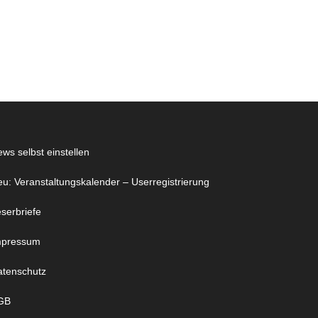
ws selbst einstellen
u: Veranstaltungskalender – Userregistrierung
serbriefe
mpressum
atenschutz
GB