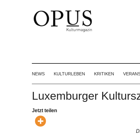
Skip
Skip
Skip
to
to
to
main
secondary
footer
content
menu
OPUS
Das
Kulturmagazin
Kulturmagazin
der
Großregion
NEWS
KULTURLEBEN
KRITIKEN
VERAN
Luxemburger Kultursze
Jetzt teilen
D