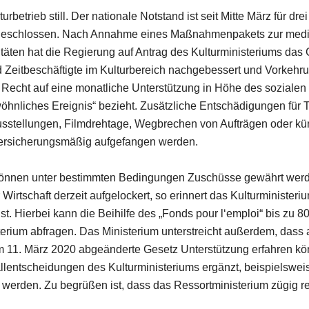
urbetrieb still. Der nationale Notstand ist seit Mitte März für 
es geschlossen. Nach Annahme eines Maßnahmenpakets zur medi
ivitäten hat die Regierung auf Antrag des Kulturministeriums d
eitbeschäftigte im Kulturbereich nachgebessert und Vorkehrun
 Recht auf eine monatliche Unterstützung in Höhe des soziale
ewöhnliches Ereignis“ bezieht. Zusätzliche Entschädigungen für
sstellungen, Filmdrehtage, Wegbrechen von Aufträgen oder kü
lversicherungsmäßig aufgefangen werden.
können unter bestimmten Bedingungen Zuschüsse gewährt werd
irtschaft derzeit aufgelockert, so erinnert das Kulturminister
st. Hierbei kann die Beihilfe des „Fonds pour l‘emploi“ bis zu
ium abfragen. Das Ministerium unterstreicht außerdem, dass als
am 11. März 2020 abgeänderte Gesetz Unterstützung erfahren
allentscheidungen des Kulturministeriums ergänzt, beispielswe
t werden. Zu begrüßen ist, dass das Ressortministerium zügig re