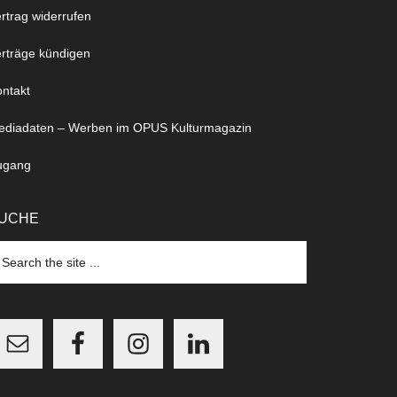
rtrag widerrufen
rträge kündigen
ntakt
ediadaten – Werben im OPUS Kulturmagazin
ugang
UCHE
arch
e
te