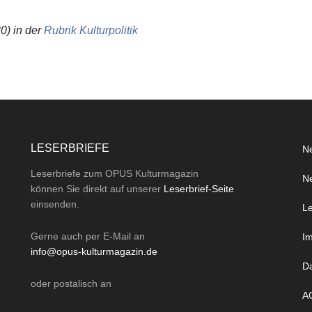
0) in der
Rubrik K
ulturpolitik
LESERBRIEFE
Ne
Leserbriefe zum OPUS Kulturmagazin
Ne
können Sie direkt auf unserer
Leserbrief-Seite
einsenden.
Le
Gerne auch per
E-Mail
an
I
info@opus-kulturmagazin.de
D
oder
postalisch
an
A