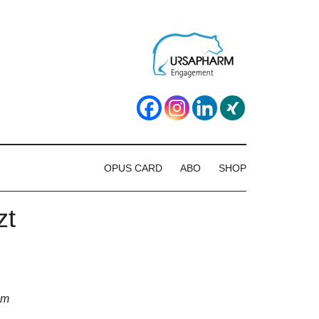
OPUS CARD
ABO
SHOP
zt
um