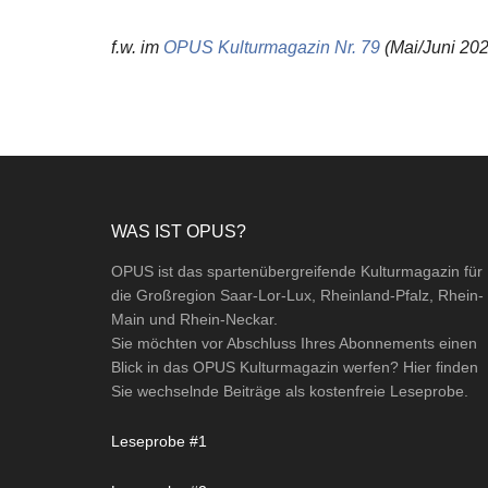
f.w. im
OPUS Kulturmagazin Nr. 79
(Mai/Juni 202
Footer
WAS IST OPUS?
OPUS ist das spartenübergreifende Kulturmagazin für
die Großregion Saar-Lor-Lux, Rheinland-Pfalz, Rhein-
Main und Rhein-Neckar.
Sie möchten vor Abschluss Ihres Abonnements einen
Blick in das OPUS Kulturmagazin werfen? Hier finden
Sie wechselnde Beiträge als kostenfreie Leseprobe.
Leseprobe #1