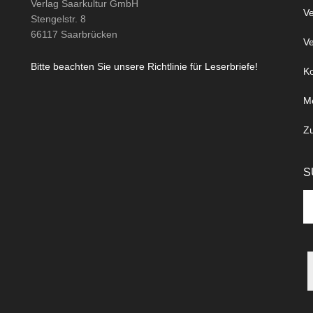
Verlag Saarkultur GmbH
Ve
Stengelstr. 8
66117 Saarbrücken
Ve
Bitte beachten Sie unsere Richtlinie für Leserbriefe!
Ko
M
Z
S
Se
th
si
...