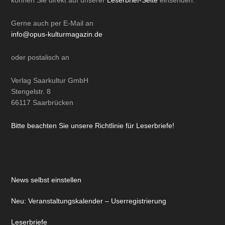
können Sie direkt auf unserer
Leserbrief-Seite
einsenden.
Gerne auch per
E-Mail
an
info@opus-kulturmagazin.de
oder
postalisch
an
Verlag Saarkultur GmbH
Stengelstr. 8
66117 Saarbrücken
Bitte beachten Sie unsere Richtlinie für Leserbriefe!
News selbst einstellen
Neu: Veranstaltungskalender – Userregistrierung
Leserbriefe