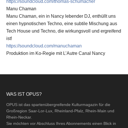
https://soundcloud.com/thomas-schumacher
Manu Chaman
Manu Chaman, ein in Nancy lebender DJ, enthüllt uns
einen hypnotischen Techno, eine subtile Mischung aus
Tech House und Techno, die wirkungsvoll und ergreifend
ist!
https://soundcloud.com/manuchaman
Produktion im Ko-Regie mit
L’Autre Canal Nancy
Footer
WAS IST OPUS?
OPUS ist das spartenübergreifende Kulturmagazin für die
Großregion Saar-Lor-Lux, Rheinland-Pfalz, Rhein-Main und
Rhein-Neckar.
Sie möchten vor Abschluss Ihres Abonnements einen Blick in