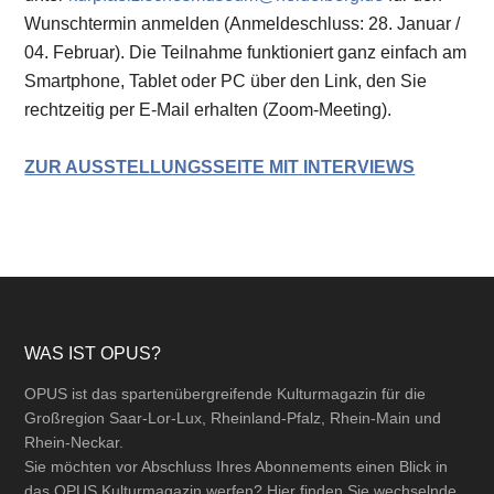
Wunschtermin anmelden (Anmeldeschluss: 28. Januar /
04. Februar). Die Teilnahme funktioniert ganz einfach am
Smartphone, Tablet oder PC über den Link, den Sie
rechtzeitig per E-Mail erhalten (Zoom-Meeting).
ZUR AUSSTELLUNGSSEITE MIT INTERVIEWS
Footer
WAS IST OPUS?
OPUS ist das spartenübergreifende Kulturmagazin für die
Großregion Saar-Lor-Lux, Rheinland-Pfalz, Rhein-Main und
Rhein-Neckar.
Sie möchten vor Abschluss Ihres Abonnements einen Blick in
das OPUS Kulturmagazin werfen? Hier finden Sie wechselnde