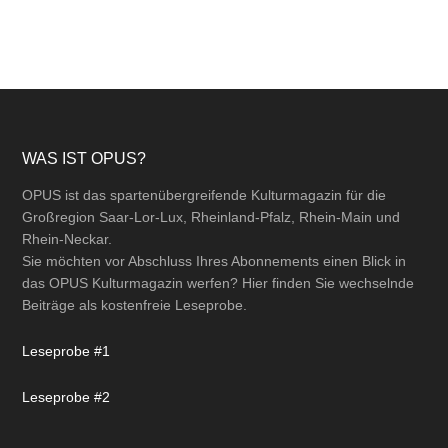
Footer
WAS IST OPUS?
OPUS ist das spartenübergreifende Kulturmagazin für die
Großregion Saar-Lor-Lux, Rheinland-Pfalz, Rhein-Main und
Rhein-Neckar.
Sie möchten vor Abschluss Ihres Abonnements einen Blick in
das OPUS Kulturmagazin werfen? Hier finden Sie wechselnde
Beiträge als kostenfreie Leseprobe.
Leseprobe #1
Leseprobe #2