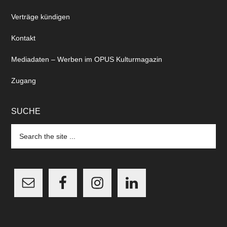
Verträge kündigen
Kontakt
Mediadaten – Werben im OPUS Kulturmagazin
Zugang
SUCHE
Search
the
site
...