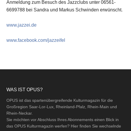
Anmeldung zum Besuch des Jazzclubs unter 06561-
6699788 bei Sandra und Markus Schwinden erwünscht.
www.jazzei.de
www.facebook.com/jazzeifel
Footer
WAS IST OPUS?
OPUS ist das spartenübergreifende Kulturmagazin für die
Großregion Saar-Lor-Lux, Rheinland-Pfalz, Rhein-Main und
Rhein-Neckar.
Sie möchten vor Abschluss Ihres Abonnements einen Blick in
das OPUS Kulturmagazin werfen? Hier finden Sie wechselnde