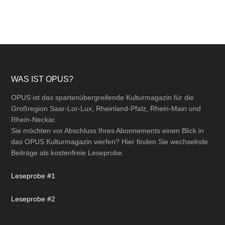
Footer
WAS IST OPUS?
OPUS ist das spartenübergreifende Kulturmagazin für die
Großregion Saar-Lor-Lux, Rheinland-Pfalz, Rhein-Main und
Rhein-Neckar.
Sie möchten vor Abschluss Ihres Abonnements einen Blick in
das OPUS Kulturmagazin werfen? Hier finden Sie wechselnde
Beiträge als kostenfreie Leseprobe.
Leseprobe #1
Leseprobe #2