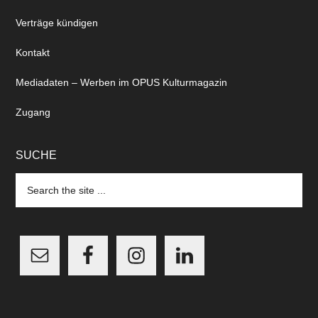
Verträge kündigen
Kontakt
Mediadaten – Werben im OPUS Kulturmagazin
Zugang
SUCHE
Search
the
site
...