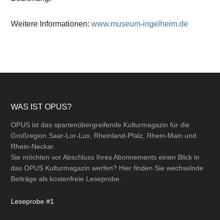
Weitere Informationen:
www.museum-ingelheim.de
Footer
WAS IST OPUS?
OPUS ist das spartenübergreifende Kulturmagazin für die
Großregion Saar-Lor-Lux, Rheinland-Pfalz, Rhein-Main und
Rhein-Neckar.
Sie möchten vor Abschluss Ihres Abonnements einen Blick in
das OPUS Kulturmagazin werfen? Hier finden Sie wechselnde
Beiträge als kostenfreie Leseprobe.
Leseprobe #1