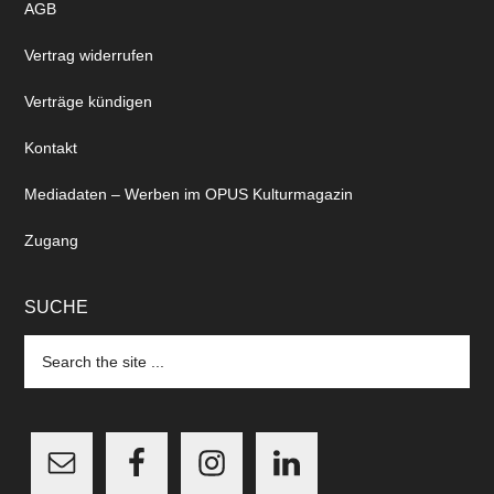
AGB
Vertrag widerrufen
Verträge kündigen
Kontakt
Mediadaten – Werben im OPUS Kulturmagazin
Zugang
SUCHE
Search
the
site
...