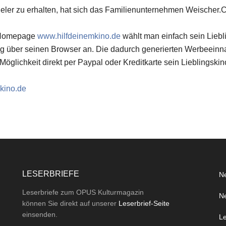
ieler zu erhalten, hat sich das Familienunternehmen Weischer.C
n Homepage
www.hilfdeinemkino.de
wählt man einfach sein Liebl
ung über seinen Browser an. Die dadurch generierten Werbeei
 Möglichkeit direkt per Paypal oder Kreditkarte sein Lieblingskin
kino.de
LESERBRIEFE
Ne
Leserbriefe zum OPUS Kulturmagazin
Ne
können Sie direkt auf unserer
Leserbrief-Seite
einsenden.
Le