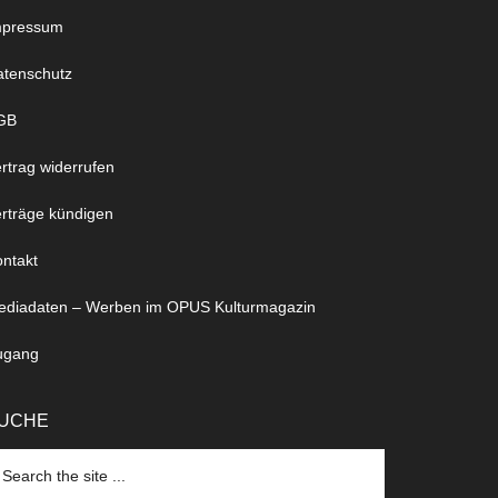
mpressum
atenschutz
GB
rtrag widerrufen
rträge kündigen
ntakt
ediadaten – Werben im OPUS Kulturmagazin
ugang
UCHE
arch
e