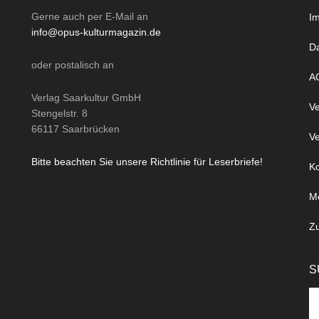
Gerne auch per
E-Mail
an
I
info@opus-kulturmagazin.de
D
oder
postalisch
an
A
Verlag Saarkultur GmbH
Ve
Stengelstr. 8
66117 Saarbrücken
Ve
Bitte beachten Sie unsere Richtlinie für Leserbriefe!
Ko
M
Z
S
Se
th