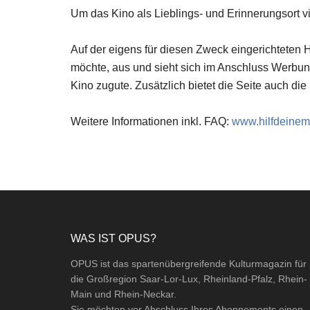
Um das Kino als Lieblings- und Erinnerungsort v
Auf der eigens für diesen Zweck eingerichtete
möchte, aus und sieht sich im Anschluss Werb
Kino zugute. Zusätzlich bietet die Seite auch die
Weitere Informationen inkl. FAQ:
www.hilfdeinem
Footer
WAS IST OPUS?
OPUS ist das spartenübergreifende Kulturmagazin für
die Großregion Saar-Lor-Lux, Rheinland-Pfalz, Rhein-
Main und Rhein-Neckar.
Sie möchten vor Abschluss Ihres Abonnements einen