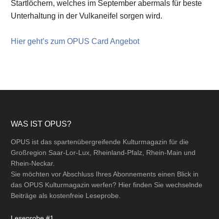
Startlöchern, welches im September abermals für beste
Unterhaltung in der Vulkaneifel sorgen wird.
Hier geht’s zum OPUS Card Angebot
Footer
WAS IST OPUS?
OPUS ist das spartenübergreifende Kulturmagazin für die
Großregion Saar-Lor-Lux, Rheinland-Pfalz, Rhein-Main und
Rhein-Neckar.
Sie möchten vor Abschluss Ihres Abonnements einen Blick in
das OPUS Kulturmagazin werfen? Hier finden Sie wechselnde
Beiträge als kostenfreie Leseprobe.
Leseprobe #1