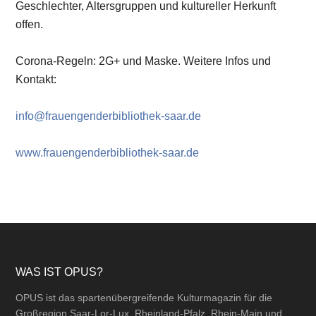
Geschlechter, Altersgruppen und kultureller Herkunft
offen.
Corona-Regeln: 2G+ und Maske. Weitere Infos und
Kontakt:
info@frauengenderbibliothek-saar.de
www.frauengenderbibliothek-saar.de
Footer
WAS IST OPUS?
OPUS ist das spartenübergreifende Kulturmagazin für die
Großregion Saar-Lor-Lux, Rheinland-Pfalz, Rhein-Main und