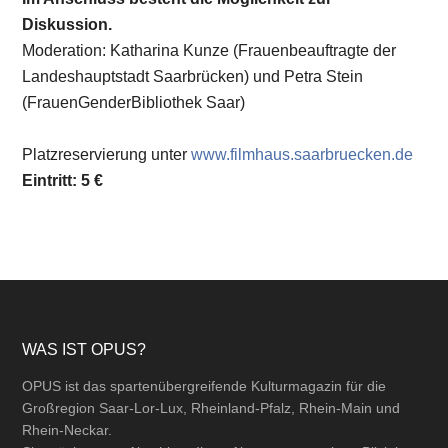
Diskussion.
Moderation: Katharina Kunze (Frauenbeauftragte der
Landeshauptstadt Saarbrücken) und Petra Stein
(FrauenGenderBibliothek Saar)
Platzreservierung unter
www.filmhaus.saarbruecken.de
Eintritt: 5 €
Footer
WAS IST OPUS?
OPUS ist das spartenübergreifende Kulturmagazin für die
Großregion Saar-Lor-Lux, Rheinland-Pfalz, Rhein-Main und
Rhein-Neckar.