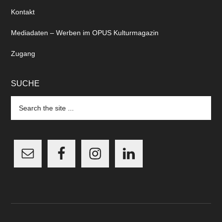
Kontakt
Mediadaten – Werben im OPUS Kulturmagazin
Zugang
SUCHE
Search
the
site
...