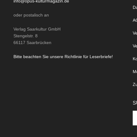
info@opus-kulturmagazin.de
D
oder
postalisch
an
A
Verlag Saarkultur GmbH
Ve
Stengelstr. 8
66117 Saarbrücken
Ve
Bitte beachten Sie unsere Richtlinie für Leserbriefe!
Ko
M
Z
S
Se
th
si
...