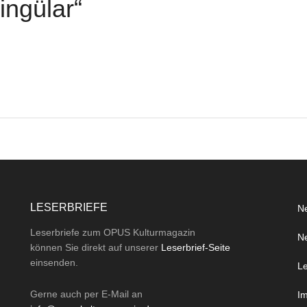
ingülar“
LESERBRIEFE
Ne
Leserbriefe zum OPUS Kulturmagazin
Ne
können Sie direkt auf unserer
Leserbrief-Seite
einsenden.
Le
Gerne auch per
E-Mail
an
I