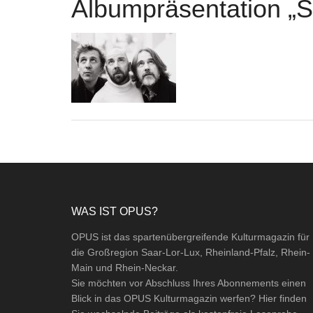
Albumpräsentation „S
Footer
WAS IST OPUS?
OPUS ist das spartenübergreifende Kulturmagazin für
die Großregion Saar-Lor-Lux, Rheinland-Pfalz, Rhein-
Main und Rhein-Neckar.
Sie möchten vor Abschluss Ihres Abonnements einen
Blick in das OPUS Kulturmagazin werfen? Hier finden