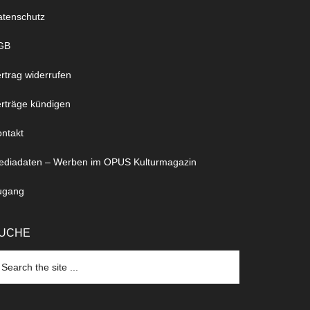
atenschutz
GB
rtrag widerrufen
rträge kündigen
ntakt
ediadaten – Werben im OPUS Kulturmagazin
ugang
UCHE
arch
e
te