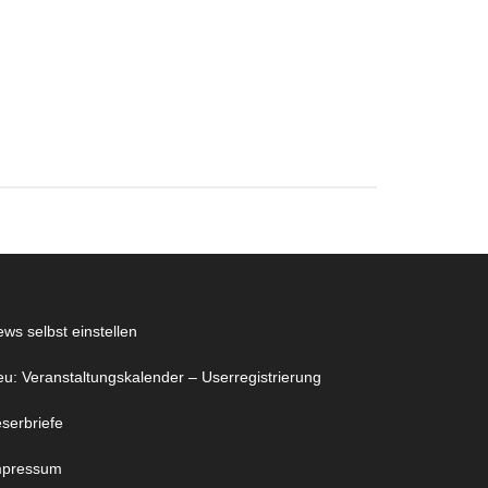
ws selbst einstellen
u: Veranstaltungskalender – Userregistrierung
serbriefe
mpressum