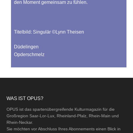
den Moment gemeinsam zu fühlen.
Titelbild: Singulär ©Lynn Theisen
Düdelingen
Opderschmelz
Footer
WAS IST OPUS?
OPUS ist das spartenübergreifende Kulturmagazin für die
Großregion Saar-Lor-Lux, Rheinland-Pfalz, Rhein-Main und
Rhein-Neckar.
Sie möchten vor Abschluss Ihres Abonnements einen Blick in