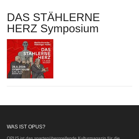
DAS STÄHLERNE
HERZ Symposium
Footer
WAS IST OPUS?
OPUS ist das spartenübergreifende Kulturmagazin für die