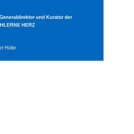
 Generaldirektor und Kurator der
TÄHLERNE HERZ
er Hütte