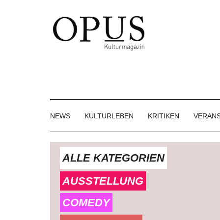
Skip
Skip
Skip
to
to
to
main
secondary
footer
content
menu
OPUS
Das
Kulturmagazin
Kulturmagazin
der
Großregion
NEWS
KULTURLEBEN
KRITIKEN
VERAN
ALLE KATEGORIEN
AUSSTELLUNG
COMEDY