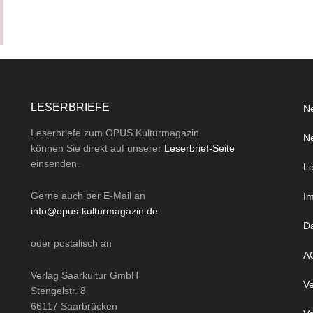
LESERBRIEFE
Ne
Leserbriefe zum OPUS Kulturmagazin
Ne
können Sie direkt auf unserer
Leserbrief-Seite
einsenden.
Le
Gerne auch per
E-Mail
an
I
info@opus-kulturmagazin.de
D
oder
postalisch
an
A
Verlag Saarkultur GmbH
Ve
Stengelstr. 8
66117 Saarbrücken