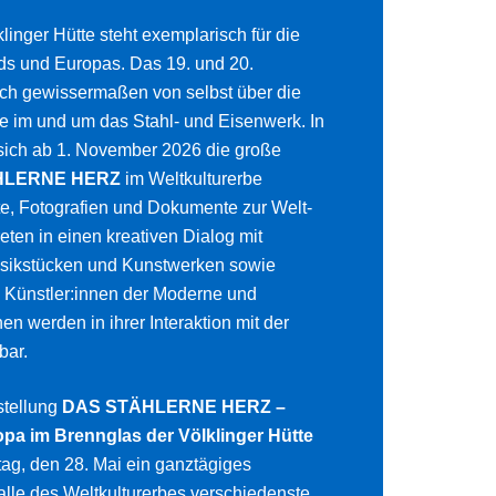
linger Hütte steht exemplarisch für die
s und Europas. Das 19. und 20.
ich gewissermaßen von selbst über die
 im und um das Stahl- und Eisenwerk. In
sich ab 1. November 2026 die große
HLERNE HERZ
im Weltkulturerbe
te, Fotografien und Dokumente zur Welt-
eten in einen kreativen Dialog mit
Musikstücken und Kunstwerken sowie
 Künstler:innen der Moderne und
 werden in ihrer Interaktion mit der
bar.
stellung
DAS STÄHLERNE HERZ –
pa im Brennglas der Völklinger Hütte
ag, den 28. Mai ein ganztägiges
lle des Weltkulturerbes verschiedenste