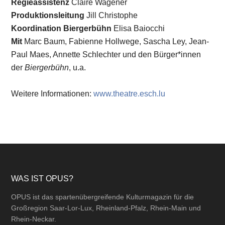
Regieassistenz
Claire Wagener
Produktionsleitung
Jill Christophe
Koordination Biergerbühn
Elisa Baiocchi
Mit
Marc Baum, Fabienne Hollwege, Sascha Ley, Jean-
Paul Maes, Annette Schlechter und den Bürger*innen
der
Biergerbühn
, u.a.
Weitere Informationen:
www.theatre.esch.lu
Footer
WAS IST OPUS?
OPUS ist das spartenübergreifende Kulturmagazin für die
Großregion Saar-Lor-Lux, Rheinland-Pfalz, Rhein-Main und
Rhein-Neckar.