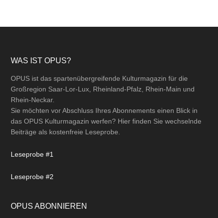
Footer
WAS IST OPUS?
OPUS ist das spartenübergreifende Kulturmagazin für die
Großregion Saar-Lor-Lux, Rheinland-Pfalz, Rhein-Main und
Rhein-Neckar.
Sie möchten vor Abschluss Ihres Abonnements einen Blick in
das OPUS Kulturmagazin werfen? Hier finden Sie wechselnde
Beiträge als kostenfreie Leseprobe.
Leseprobe #1
Leseprobe #2
OPUS ABONNIEREN