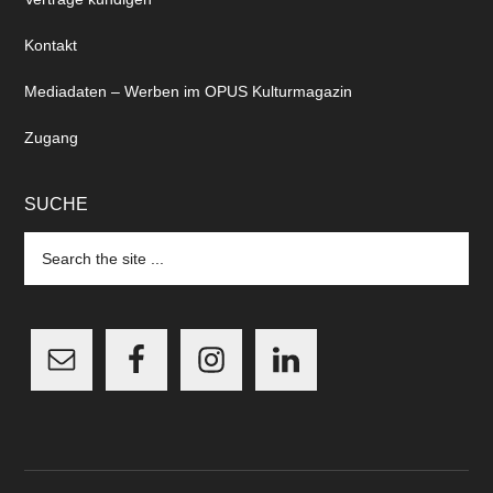
Kontakt
Mediadaten – Werben im OPUS Kulturmagazin
Zugang
SUCHE
Search
the
site
...