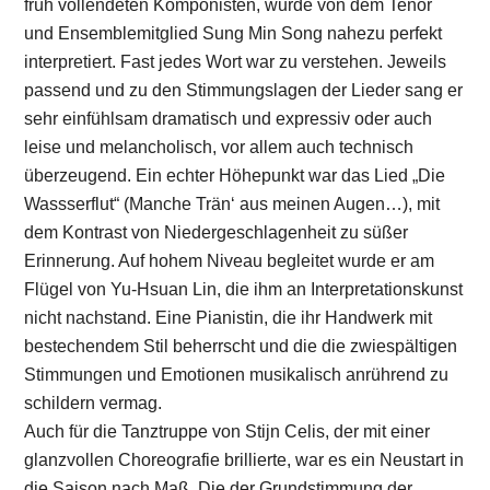
früh vollendeten Komponisten, wurde von dem Tenor
und Ensemblemitglied Sung Min Song nahezu perfekt
interpretiert. Fast jedes Wort war zu verstehen. Jeweils
passend und zu den Stimmungslagen der Lieder sang er
sehr einfühlsam dramatisch und expressiv oder auch
leise und melancholisch, vor allem auch technisch
überzeugend. Ein echter Höhepunkt war das Lied „Die
Wassserflut“ (Manche Trän‘ aus meinen Augen…), mit
dem Kontrast von Niedergeschlagenheit zu süßer
Erinnerung. Auf hohem Niveau begleitet wurde er am
Flügel von Yu-Hsuan Lin, die ihm an Interpretationskunst
nicht nachstand. Eine Pianistin, die ihr Handwerk mit
bestechendem Stil beherrscht und die die zwiespältigen
Stimmungen und Emotionen musikalisch anrührend zu
schildern vermag.
Auch für die Tanztruppe von Stijn Celis, der mit einer
glanzvollen Choreografie brillierte, war es ein Neustart in
die Saison nach Maß. Die der Grundstimmung der