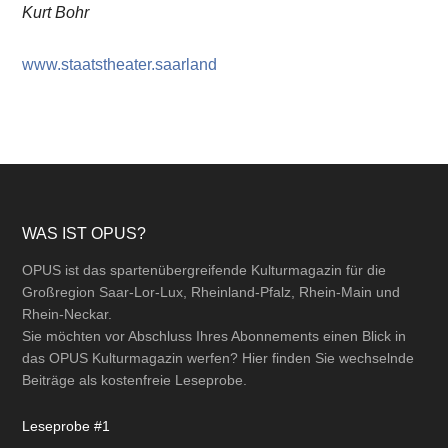
Kurt Bohr
www.staatstheater.saarland
Footer
WAS IST OPUS?
OPUS ist das spartenübergreifende Kulturmagazin für die
Großregion Saar-Lor-Lux, Rheinland-Pfalz, Rhein-Main und
Rhein-Neckar.
Sie möchten vor Abschluss Ihres Abonnements einen Blick in
das OPUS Kulturmagazin werfen? Hier finden Sie wechselnde
Beiträge als kostenfreie Leseprobe.
Leseprobe #1