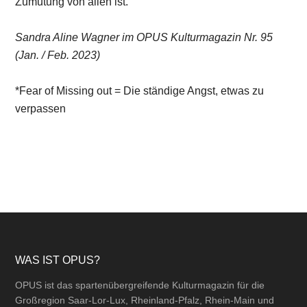
Zumutung von allen ist.
Sandra Aline Wagner im OPUS Kulturmagazin Nr. 95
(Jan. / Feb. 2023)
*Fear of Missing out = Die ständige Angst, etwas zu
verpassen
Footer
WAS IST OPUS?
OPUS ist das spartenübergreifende Kulturmagazin für die
Großregion Saar-Lor-Lux, Rheinland-Pfalz, Rhein-Main und