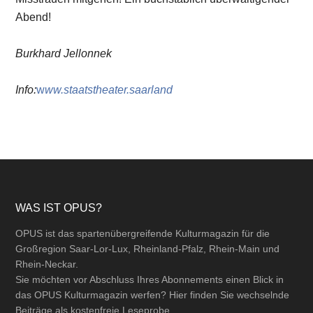
Abend!
Burkhard Jellonnek
Info:
w
ww.staatstheater.saarland
Footer
WAS IST OPUS?
OPUS ist das spartenübergreifende Kulturmagazin für die
Großregion Saar-Lor-Lux, Rheinland-Pfalz, Rhein-Main und
Rhein-Neckar.
Sie möchten vor Abschluss Ihres Abonnements einen Blick in
das OPUS Kulturmagazin werfen? Hier finden Sie wechselnde
Beiträge als kostenfreie Leseprobe.