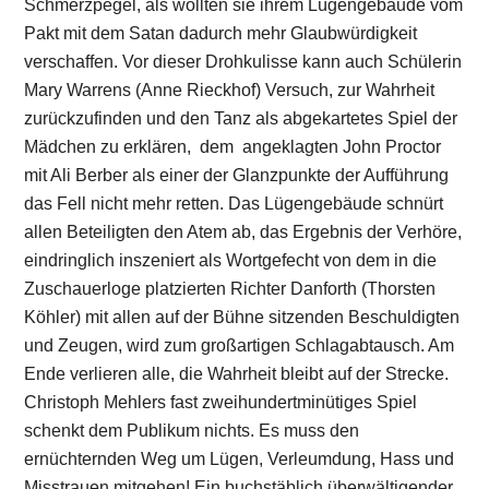
Schmerzpegel, als wollten sie ihrem Lügengebäude vom
Pakt mit dem Satan dadurch mehr Glaubwürdigkeit
verschaffen. Vor dieser Drohkulisse kann auch Schülerin
Mary Warrens (Anne Rieckhof) Versuch, zur Wahrheit
zurückzufinden und den Tanz als abgekartetes Spiel der
Mädchen zu erklären, dem angeklagten John Proctor
mit Ali Berber als einer der Glanzpunkte der Aufführung
das Fell nicht mehr retten. Das Lügengebäude schnürt
allen Beteiligten den Atem ab, das Ergebnis der Verhöre,
eindringlich inszeniert als Wortgefecht von dem in die
Zuschauerloge platzierten Richter Danforth (Thorsten
Köhler) mit allen auf der Bühne sitzenden Beschuldigten
und Zeugen, wird zum großartigen Schlagabtausch. Am
Ende verlieren alle, die Wahrheit bleibt auf der Strecke.
Christoph Mehlers fast zweihundertminütiges Spiel
schenkt dem Publikum nichts. Es muss den
ernüchternden Weg um Lügen, Verleumdung, Hass und
Misstrauen mitgehen! Ein buchstäblich überwältigender