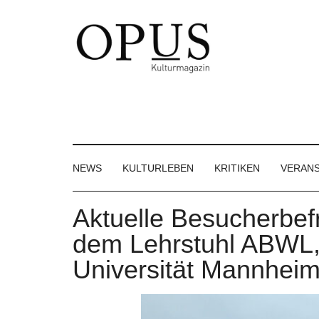
Skip
Skip
Skip
to
to
to
main
secondary
footer
content
menu
OPUS
Das
Kulturmagazin
Kulturmagazin
der
Großregion
NEWS
KULTURLEBEN
KRITIKEN
VERAN
Aktuelle Besucherbef
dem Lehrstuhl ABWL,
Universität Mannhei