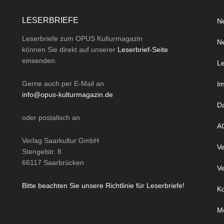
LESERBRIEFE
Ne
Leserbriefe zum OPUS Kulturmagazin
Ne
können Sie direkt auf unserer
Leserbrief-Seite
einsenden.
Le
Gerne auch per
E-Mail
an
I
info@opus-kulturmagazin.de
D
oder
postalisch
an
A
Verlag Saarkultur GmbH
Ve
Stengelstr. 8
66117 Saarbrücken
Ve
Bitte beachten Sie unsere Richtlinie für Leserbriefe!
Ko
M