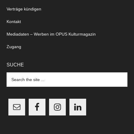
Verträge kündigen
Kontakt
Mediadaten – Werben im OPUS Kulturmagazin
Zugang
SUCHE
Search
the
site
...