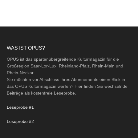
Footer
WAS IST OPUS?
OPUS ist das spartenübergreifende Kulturmagazin für die
Großregion Saar-Lor-Lux, Rheinland-Pfalz, Rhein-Main und
Rhein-Neckar.
Sie möchten vor Abschluss Ihres Abonnements einen Blick in
das OPUS Kulturmagazin werfen? Hier finden Sie wechselnde
Beiträge als kostenfreie Leseprobe.
Leseprobe #1
Leseprobe #2