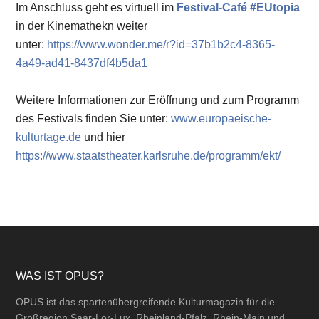
Im Anschluss geht es virtuell im
Festival-Café #EUtopia
in der Kinemathekn weiter
unter:
https://www.wonder.me/r?id=37b1b2c4-8365-
4a49-ad41-8437df4b5da1
Weitere Informationen zur Eröffnung und zum Programm
des Festivals finden Sie unter:
www.europaeische-
kulturtage.de
und hier
https://www.staatstheater.karlsruhe.de/programm/ekt/
Footer
WAS IST OPUS?
OPUS ist das spartenübergreifende Kulturmagazin für die
Großregion Saar-Lor-Lux, Rheinland-Pfalz, Rhein-Main und