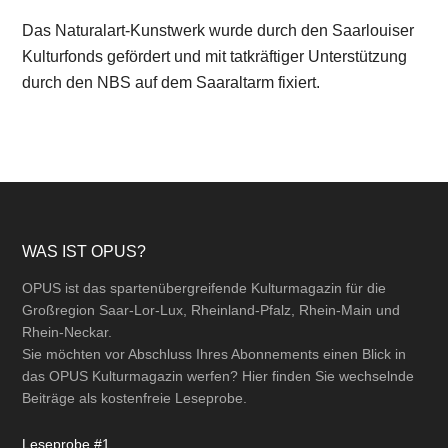
Das Naturalart-Kunstwerk wurde durch den Saarlouiser
Kulturfonds gefördert und mit tatkräftiger Unterstützung
durch den NBS auf dem Saaraltarm fixiert.
Footer
WAS IST OPUS?
OPUS ist das spartenübergreifende Kulturmagazin für die
Großregion Saar-Lor-Lux, Rheinland-Pfalz, Rhein-Main und
Rhein-Neckar.
Sie möchten vor Abschluss Ihres Abonnements einen Blick in
das OPUS Kulturmagazin werfen? Hier finden Sie wechselnde
Beiträge als kostenfreie Leseprobe.
Leseprobe #1