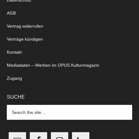
Datenschutz
AGB
Vertrag widerrufen
Verträge kündigen
Kontakt
Mediadaten – Werben im OPUS Kulturmagazin
Zugang
SUCHE
Search
the
site
...