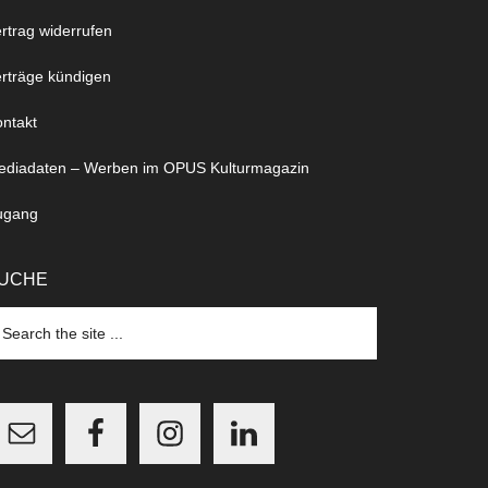
rtrag widerrufen
rträge kündigen
ntakt
ediadaten – Werben im OPUS Kulturmagazin
ugang
UCHE
arch
e
te