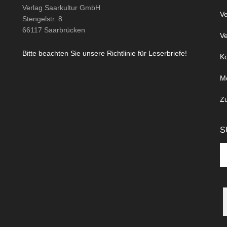
Verlag Saarkultur GmbH
Ve
Stengelstr. 8
66117 Saarbrücken
Ve
Bitte beachten Sie unsere Richtlinie für Leserbriefe!
Ko
M
Z
S
Se
th
si
...