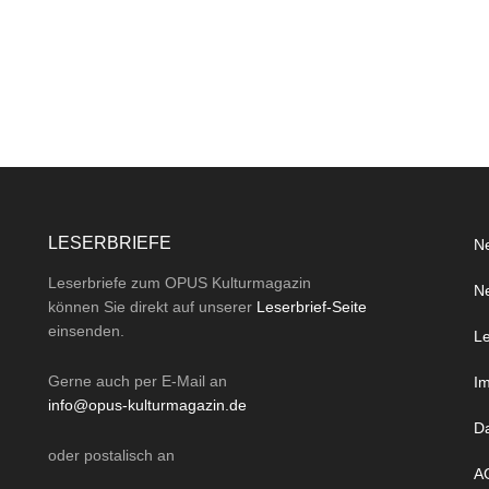
LESERBRIEFE
Ne
Leserbriefe zum OPUS Kulturmagazin
Ne
können Sie direkt auf unserer
Leserbrief-Seite
einsenden.
Le
Gerne auch per
E-Mail
an
I
info@opus-kulturmagazin.de
D
oder
postalisch
an
A