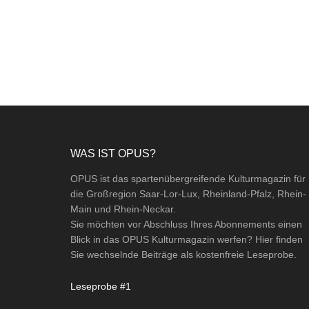
Footer
WAS IST OPUS?
OPUS ist das spartenübergreifende Kulturmagazin für
die Großregion Saar-Lor-Lux, Rheinland-Pfalz, Rhein-
Main und Rhein-Neckar.
Sie möchten vor Abschluss Ihres Abonnements einen
Blick in das OPUS Kulturmagazin werfen? Hier finden
Sie wechselnde Beiträge als kostenfreie Leseprobe.
Leseprobe #1