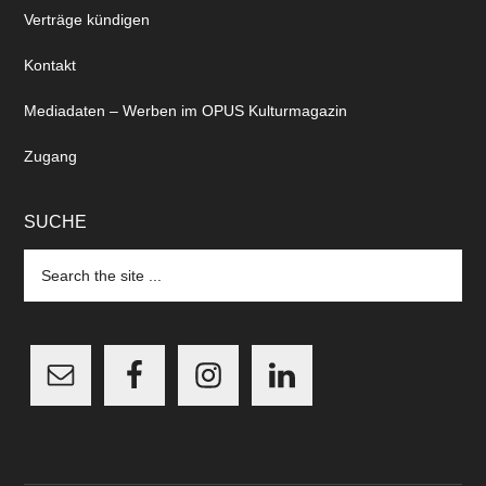
Verträge kündigen
Kontakt
Mediadaten – Werben im OPUS Kulturmagazin
Zugang
SUCHE
Search
the
site
...