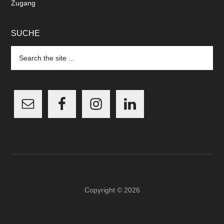
Zugang
SUCHE
Search
the
site
...
Copyright © 2026