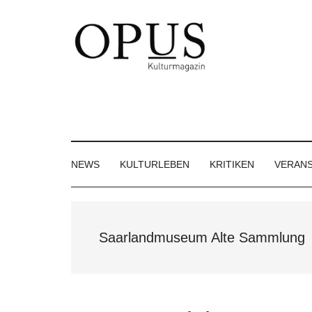
Skip
Skip
Skip
to
to
to
main
secondary
footer
content
menu
OPUS
Das
Kulturmagazin
Kulturmagazin
der
Großregion
NEWS
KULTURLEBEN
KRITIKEN
VERAN
Saarlandmuseum Alte Sammlung