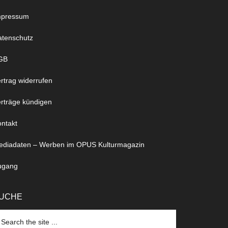
mpressum
atenschutz
GB
rtrag widerrufen
rträge kündigen
ntakt
ediadaten – Werben im OPUS Kulturmagazin
ugang
UCHE
arch
e