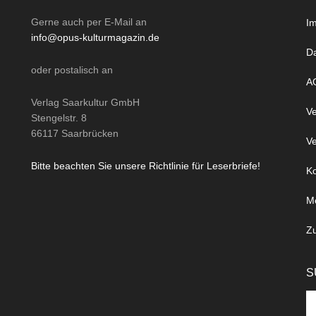
Gerne auch per
E-Mail
an
I
info@opus-kulturmagazin.de
D
oder
postalisch
an
A
Verlag Saarkultur GmbH
Ve
Stengelstr. 8
66117 Saarbrücken
Ve
Bitte beachten Sie unsere Richtlinie für Leserbriefe!
Ko
M
Z
S
Se
th