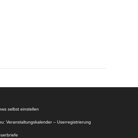
ws selbst einstellen
u: Veranstaltungskalender – Userregistrierung
serbriefe