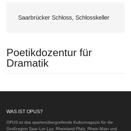
Saarbrücker Schloss, Schlosskeller
Poetikdozentur für
Dramatik
Footer
WAS IST OPUS?
OPUS ist das spartenübergreifende Kulturmagazin für die
Großregion Saar-Lor-Lux, Rheinland-Pfalz, Rhein-Main und