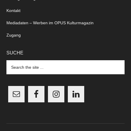
Kontakt
Mediadaten – Werben im OPUS Kulturmagazin
Zugang
SUCHE
Search
the
site
...