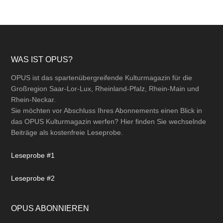
Footer
WAS IST OPUS?
OPUS ist das spartenübergreifende Kulturmagazin für die
Großregion Saar-Lor-Lux, Rheinland-Pfalz, Rhein-Main und
Rhein-Neckar.
Sie möchten vor Abschluss Ihres Abonnements einen Blick in
das OPUS Kulturmagazin werfen? Hier finden Sie wechselnde
Beiträge als kostenfreie Leseprobe.
Leseprobe #1
Leseprobe #2
OPUS ABONNIEREN