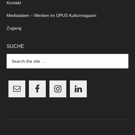
Kontakt
Mediadaten – Werben im OPUS Kulturmagazin
Zugang
SUCHE
Search
the
site
...