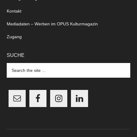
Kontakt
Mediadaten – Werben im OPUS Kulturmagazin
Zugang
SUCHE
Search
the
site
...