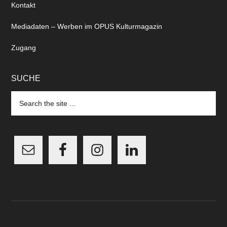
Kontakt
Mediadaten – Werben im OPUS Kulturmagazin
Zugang
SUCHE
Search
the
site
...