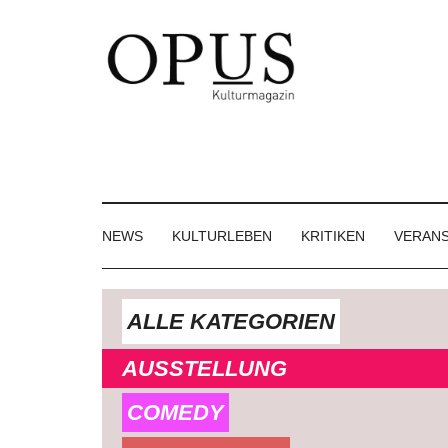
Skip
Skip
Skip
to
to
to
main
secondary
footer
content
menu
OPUS
Das
Kulturmagazin
Kulturmagazin
der
Großregion
NEWS
KULTURLEBEN
KRITIKEN
VERAN
ALLE KATEGORIEN
AUSSTELLUNG
COMEDY