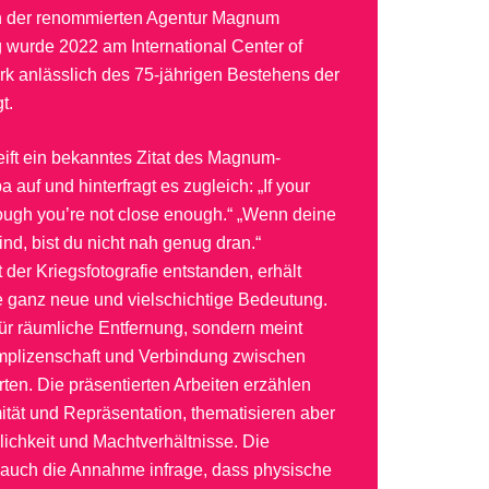
en der renommierten Agentur Magnum
 wurde 2022 am International Center of
k anlässlich des 75-jährigen Bestehens der
t.
reift ein bekanntes Zitat des Magnum-
auf und hinterfragt es zugleich: „If your
nough you’re not close enough.“ „Wenn deine
ind, bist du nicht nah genug dran.“
 der Kriegsfotografie entstanden, erhält
e ganz neue und vielschichtige Bedeutung.
 für räumliche Entfernung, sondern meint
mplizenschaft und Verbindung zwischen
rten. Die präsentierten Arbeiten erzählen
mität und Repräsentation, thematisieren aber
lichkeit und Machtverhältnisse. Die
t auch die Annahme infrage, dass physische