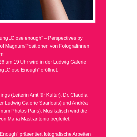
lung „Close enough“ – Perspectives by
f Magnum/Positionen von Fotografinnen
um
26 um 19 Uhr wird in der Ludwig Galerie
ng „Close Enough“ eröffnet.
gs (Leiterin Amt für Kultur), Dr. Claudia
der Ludwig Galerie Saarlouis) und Andréa
num Photos Paris). Musikalisch wird die
on Maria Mastrantonio begleitet.
Enough“ präsentiert fotografische Arbeiten