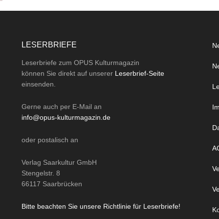
LESERBRIEFE
Ne
Leserbriefe zum OPUS Kulturmagazin
Ne
können Sie direkt auf unserer
Leserbrief-Seite
einsenden.
Le
Gerne auch per
E-Mail
an
I
info@opus-kulturmagazin.de
D
oder
postalisch
an
A
Verlag Saarkultur GmbH
Ve
Stengelstr. 8
66117 Saarbrücken
Ve
Bitte beachten Sie unsere Richtlinie für Leserbriefe!
Ko