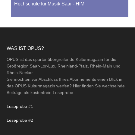
Hochschule für Musik Saar - HfM
Footer
WAS IST OPUS?
OPUS ist das spartenübergreifende Kulturmagazin für die
Großregion Saar-Lor-Lux, Rheinland-Pfalz, Rhein-Main und
Rhein-Neckar.
Sie möchten vor Abschluss Ihres Abonnements einen Blick in
das OPUS Kulturmagazin werfen? Hier finden Sie wechselnde
Beiträge als kostenfreie Leseprobe.
Leseprobe #1
Leseprobe #2