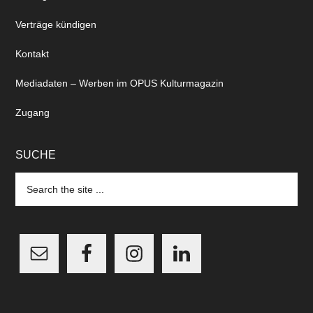
Verträge kündigen
Kontakt
Mediadaten – Werben im OPUS Kulturmagazin
Zugang
SUCHE
Search
the
site
...