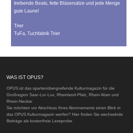
treibende Beats, fette Bläsersätze und jede Menge
gute Laune!
Trier
TuFa, Tuchfabrik Trier
Footer
WAS IST OPUS?
OPUS ist das spartenübergreifende Kulturmagazin für die
Großregion Saar-Lor-Lux, Rheinland-Pfalz, Rhein-Main und
Rhein-Neckar.
Sie möchten vor Abschluss Ihres Abonnements einen Blick in
das OPUS Kulturmagazin werfen? Hier finden Sie wechselnde
Beiträge als kostenfreie Leseprobe.