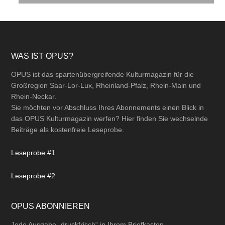
Footer
WAS IST OPUS?
OPUS ist das spartenübergreifende Kulturmagazin für die
Großregion Saar-Lor-Lux, Rheinland-Pfalz, Rhein-Main und
Rhein-Neckar.
Sie möchten vor Abschluss Ihres Abonnements einen Blick in
das OPUS Kulturmagazin werfen? Hier finden Sie wechselnde
Beiträge als kostenfreie Leseprobe.
Leseprobe #1
Leseprobe #2
OPUS ABONNIEREN
Jede Ausgabe „druckfrisch“ in Ihrem Briefkasten.