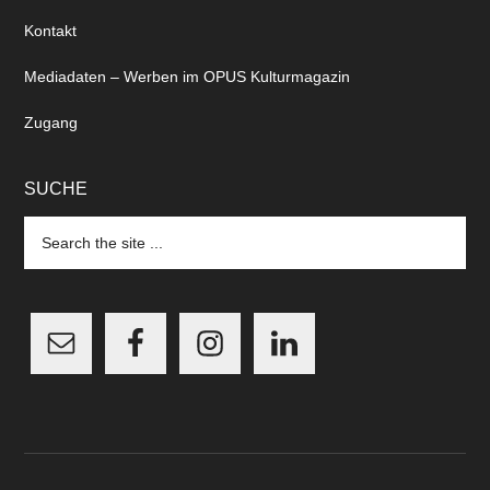
Kontakt
Mediadaten – Werben im OPUS Kulturmagazin
Zugang
SUCHE
Search
the
site
...