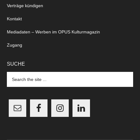
Verträge kündigen
Kontakt
Mediadaten – Werben im OPUS Kulturmagazin
Zugang
SUCHE
Search
the
site
...