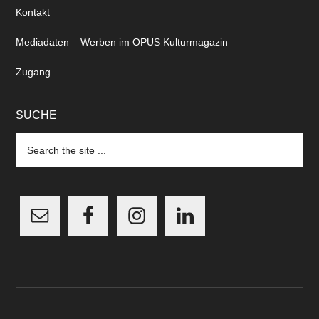
Kontakt
Mediadaten – Werben im OPUS Kulturmagazin
Zugang
SUCHE
Search
the
site
...