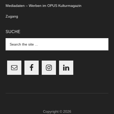
Mediadaten – Werben im OPUS Kulturmagazin
Zugang
SUCHE
Search
the
site
...
Copyright © 2026