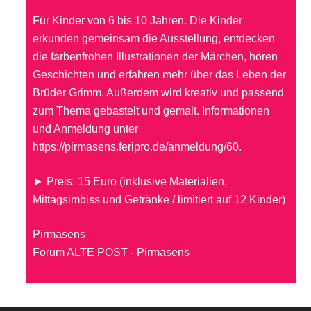
Für Kinder von 6 bis 10 Jahren. Die Kinder
erkunden gemeinsam die Ausstellung, entdecken
die farbenfrohen Illustrationen der Märchen, hören
Geschichten und erfahren mehr über das Leben der
Brüder Grimm. Außerdem wird kreativ und passend
zum Thema gebastelt und gemalt. Informationen
und Anmeldung unter
https://pirmasens.feripro.de/anmeldung/60
.
► Preis: 15 Euro (inklusive Materialien,
Mittagsimbiss und Getränke / limitiert auf 12 Kinder)
Pirmasens
Forum ALTE POST - Pirmasens