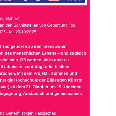
nd Gehen“
an den Schnittstellen von Geburt und Tod
025 - Mi, 29/10/2025
 Tod gehören zu den intensivsten
en des menschlichen Lebens – und zugleich
sibelsten. Oft werden sie in unserer
t tabuisiert, verdrängt oder bleiben
rochen. Mit dem Projekt „Kommen und
net die Hochschule der Bildenden Künste
aar) ab dem 21. Oktober um 19 Uhr einen
Begegnung, Austausch und gemeinsames
d Gehen“ ist kein klassisches