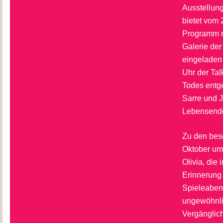
Ausstellung
bietet vom 
Programm mi
Galerie der
eingeladen 
Uhr der Tal
Todes entge
Sarre und 
Lebensende 
Zu den bes
Oktober um 
Olivia, die
Erinnerung 
Spieleabend
ungewöhnli
Vergänglich