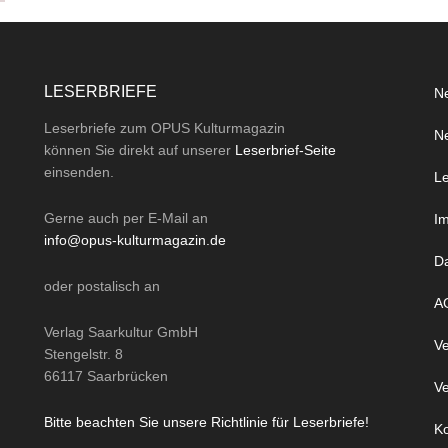
LESERBRIEFE
Ne
Leserbriefe zum OPUS Kulturmagazin
Ne
können Sie direkt auf unserer
Leserbrief-Seite
einsenden.
Le
Gerne auch per
E-Mail
an
I
info@opus-kulturmagazin.de
D
oder
postalisch
an
A
Verlag Saarkultur GmbH
Ve
Stengelstr. 8
66117 Saarbrücken
Ve
Bitte beachten Sie unsere Richtlinie für Leserbriefe!
Ko