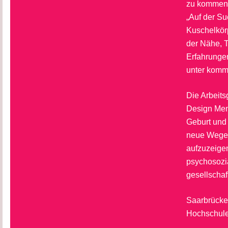
zu kommen.
„Auf der S
Kuschelkörp
der Nähe, T
Erfahrungen
unter
komm
Die Arbeit
Design Men
Geburt und 
neue Wege 
aufzuzeigen
psychosozia
gesellschaf
Saarbrück
Hochschule