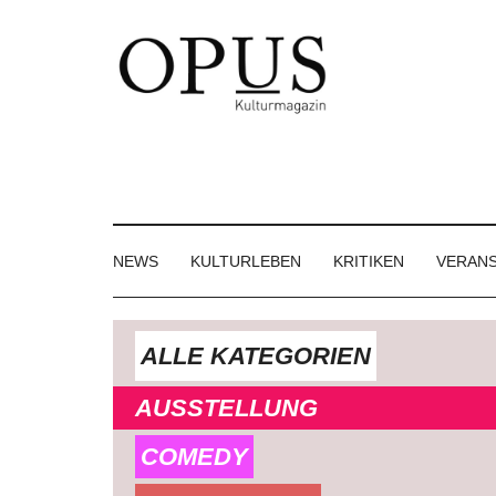
Skip
Skip
Skip
to
to
to
main
secondary
footer
content
menu
OPUS
Das
Kulturmagazin
Kulturmagazin
der
Großregion
NEWS
KULTURLEBEN
KRITIKEN
VERAN
ALLE KATEGORIEN
AUSSTELLUNG
COMEDY