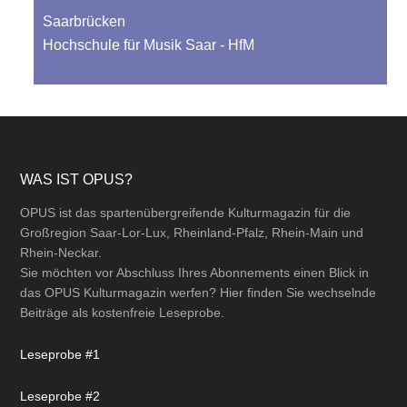
Saarbrücken
Hochschule für Musik Saar - HfM
Footer
WAS IST OPUS?
OPUS ist das spartenübergreifende Kulturmagazin für die
Großregion Saar-Lor-Lux, Rheinland-Pfalz, Rhein-Main und
Rhein-Neckar.
Sie möchten vor Abschluss Ihres Abonnements einen Blick in
das OPUS Kulturmagazin werfen? Hier finden Sie wechselnde
Beiträge als kostenfreie Leseprobe.
Leseprobe #1
Leseprobe #2