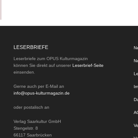
LESERBRIEFE
Ne
Leserbriefe zum OPUS Kulturmagazin
Ne
können Sie direkt auf unserer
Leserbrief-Seite
einsenden.
Le
Gerne auch per
E-Mail
an
I
info@opus-kulturmagazin.de
D
oder
postalisch
an
A
Verlag Saarkultur GmbH
Ve
Stengelstr. 8
66117 Saarbrücken