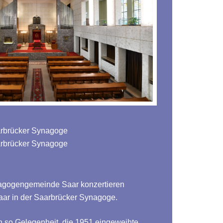
arbrücker Synagoge
arbrücker Synagoge
agogengemeinde Saar konzertieren
aar in der Saarbrücker Synagoge.
 so Gelegenheit, die 1951 eingeweihte