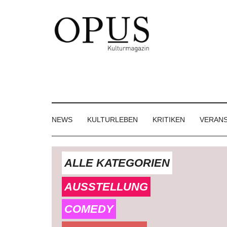
Skip
Skip
Skip
to
to
to
main
secondary
footer
content
menu
OPUS
Das
Kulturmagazin
Kulturmagazin
der
Großregion
NEWS
KULTURLEBEN
KRITIKEN
VERAN
ALLE KATEGORIEN
AUSSTELLUNG
COMEDY