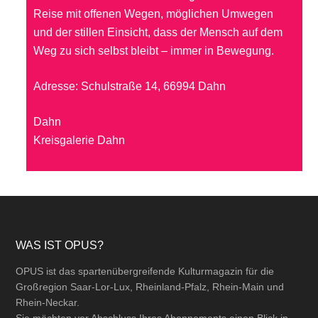
Reise mit offenen Wegen, möglichen Umwegen
und der stillen Einsicht, dass der Mensch auf dem
Weg zu sich selbst bleibt – immer in Bewegung.
Adresse: Schulstraße 14, 66994 Dahn
Dahn
Kreisgalerie Dahn
Footer
WAS IST OPUS?
OPUS ist das spartenübergreifende Kulturmagazin für die
Großregion Saar-Lor-Lux, Rheinland-Pfalz, Rhein-Main und
Rhein-Neckar.
Sie möchten vor Abschluss Ihres Abonnements einen Blick in