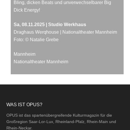
Bling, dicken Beats und unverwechselbarer Big
Dick Energy!
Sa, 08.11.2025 | Studio Werkhaus
Draghaus Werqhouse | Nationaltheater Mannheim
Foto: © Natalie Grebe
Mannheim
Nationaltheater Mannheim
Footer
WAS IST OPUS?
OPUS ist das spartenübergreifende Kulturmagazin für die
Großregion Saar-Lor-Lux, Rheinland-Pfalz, Rhein-Main und
Rhein-Neckar.