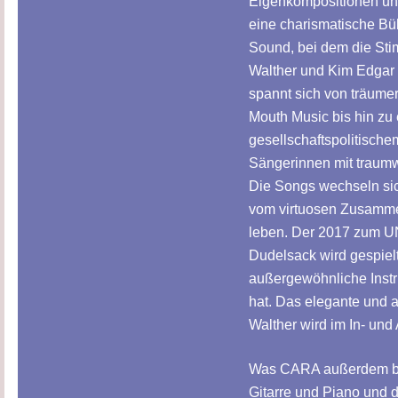
Eigenkompositionen und
eine charismatische Bü
Sound, bei dem die St
Walther und Kim Edgar
spannt sich von träume
Mouth Music bis hin zu
gesellschaftspolitisch
Sängerinnen mit traumw
Die Songs wechseln sic
vom virtuosen Zusamme
leben. Der 2017 zum U
Dudelsack wird gespielt
außergewöhnliche Instru
hat. Das elegante und 
Walther wird im In- und
Was CARA außerdem bes
Gitarre und Piano und 