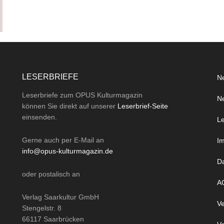
LESERBRIEFE
Ne
Leserbriefe zum OPUS Kulturmagazin
Ne
können Sie direkt auf unserer
Leserbrief-Seite
einsenden.
Le
Gerne auch per
E-Mail
an
I
info@opus-kulturmagazin.de
D
oder
postalisch
an
A
Verlag Saarkultur GmbH
Ve
Stengelstr. 8
66117 Saarbrücken