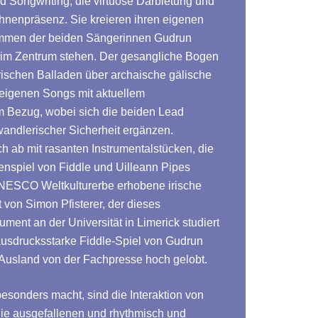
 Songwriting, die virtuose Darbietung und
hnenpräsenz. Sie kreieren ihren eigenen
immen der beiden Sängerinnen Gudrun
 im Zentrum stehen. Der gesangliche Bogen
rischen Balladen über archaische gälische
 eigenen Songs mit aktuellem
em Bezug, wobei sich die beiden Lead
andlerischer Sicherheit ergänzen.
h ab mit rasanten Instrumentalstücken, die
nspiel von Fiddle und Uilleann Pipes
NESCO Weltkulturerbe erhobene irische
 von Simon Pfisterer, der dieses
ment an der Universität in Limerick studiert
ausdrucksstarke Fiddle-Spiel von Gudrun
 Ausland von der Fachpresse hoch gelobt.
onders macht, sind die Interaktion von
die ausgefallenen und rhythmisch und