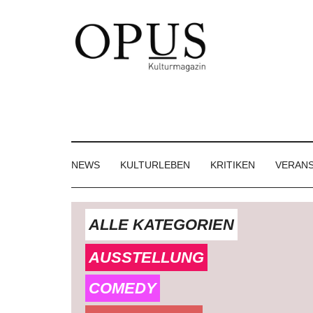
Skip
Skip
Skip
to
to
to
main
secondary
footer
content
menu
OPUS
Das
Kulturmagazin
Kulturmagazin
der
Großregion
NEWS
KULTURLEBEN
KRITIKEN
VERAN
ALLE KATEGORIEN
AUSSTELLUNG
COMEDY