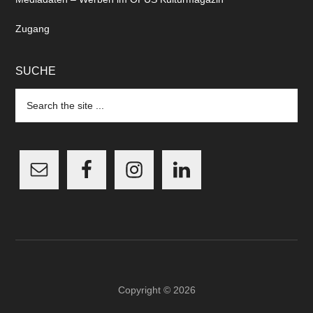
Zugang
SUCHE
Search
the
site
...
Copyright © 2026